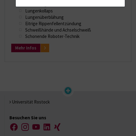
Erkrankungen im Mittelfell
Lungenkollaps
Lungenüberblähung
Eitrige Rippenfellentzündung
Schweißhände und Achselschweiß
Schonende Roboter-Technik
Mehr Infos
Universität Rostock
Besuchen Sie uns
Facebook
Instagram
YouTube
LinkedIn
Xing