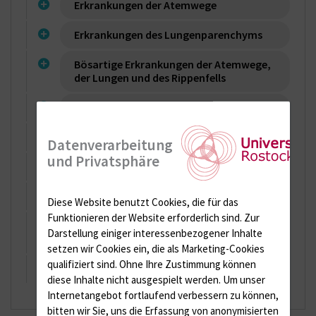
Erkrankungen der Atemwege
Erkrankungen des Lungenparenchyms
Bösartige Erkrankungen der Atemwege,
der Lungen und des Rippenfells
Infektionskrankheiten
Respiratorische Insuffizienz
Datenverarbeitung
und Privatsphäre
Erkrankungen des Gefäßsystems
Seltene Lungenerkrankungen
Diese Website benutzt Cookies, die für das
Funktionieren der Website erforderlich sind.
Zur
Extrapulmonale Erkrankungen der
Darstellung einiger interessenbezogener Inhalte
Atemorgane
setzen wir Cookies ein, die als Marketing-Cookies
qualifiziert sind. Ohne Ihre Zustimmung können
Berufskrankheiten
diese Inhalte nicht ausgespielt werden.
Um unser
Internetangebot fortlaufend verbessern zu können,
bitten wir Sie, uns die Erfassung von anonymisierten